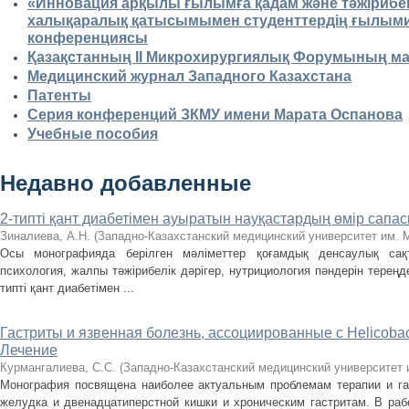
«Инновация арқылы ғылымға қадам және тәжірибег
халықаралық қатысымымен студенттердің ғылыми-
конференциясы
Қазақстанның II Микрохирургиялық Форумының м
Медицинский журнал Западного Казахстана
Патенты
Серия конференций ЗКМУ имени Марата Оспанова
Учебные пособия
Недавно добавленные
2-типті қант диабетімен ауыратын науқастардың өмір сапас
Зиналиева, А.Н.
(
Западно-Казахстанский медицинский университет им. 
Осы монографияда берілген мәліметтер қоғамдық денсаулық сақт
психология, жалпы тәжірибелік дәрігер, нутрициология пәндерін тереңде
типті қант диабетімен ...
Гастриты и язвенная болезнь, ассоциированные с Нelicobact
Лечение
Курмангалиева, С.С.
(
Западно-Казахстанский медицинский университет 
Монография посвящена наиболее актуальным проблемам терапии и гас
желудка и двенадцатиперстной кишки и хроническим гастритам. В ра