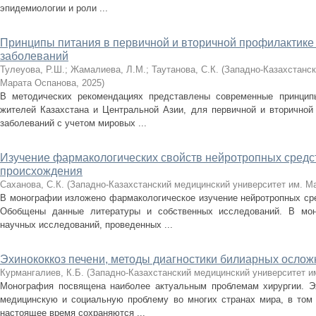
эпидемиологии и роли ...
Принципы питания в первичной и вторичной профилактике
заболеваний
Тулеуова, Р.Ш.
;
Жамалиева, Л.М.
;
Таутанова, С.К.
(
Западно-Казахстанск
Марата Оспанова
,
2025
)
В методических рекомендациях представлены современные принцип
жителей Казахстана и Центральной Азии, для первичной и вторичной
заболеваний с учетом мировых ...
Изучение фармакологических свойств нейротропных средс
происхождения
Саханова, С.К.
(
Западно-Казахстанский медицинский университет им. М
В монографии изложено фармакологическое изучение нейротропных сре
Обобщены данные литературы и собственных исследований. В мон
научных исследований, проведенных ...
Эхинококкоз печени, методы диагностики билиарных осло
Курмангалиев, К.Б.
(
Западно-Казахстанский медицинский университет и
Монография посвящена наиболее актуальным проблемам хирургии. Эх
медицинскую и социальную проблему во многих странах мира, в том 
настоящее время сохраняются ...