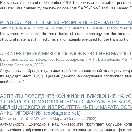
Relevance. At the end of December 2019, there was an outbreak of pneumoni
out later, was caused by the new coronavirus SARS-CoV-2 and was named Cor
PHYSICAL AND CHEMICAL PROPERTIES OF DIATOMITE AN
Temirbayeva, A.A.
;
Singh, A.
;
Kumar, S.
;
Sharma, P.
(
Marat Ospanov West Ka
Relevance. At present, the main tasks of nanotechnology are the creation 
structural materials. In medicine, nanomaterials are used for the transport of 
АРХИТЕКТОНИКА МИКРОСОСУДОВ БРЮШИНЫ МАЛОГО 
Бакытова, С.Б.
;
Сатыбалдиев, Р.А.
;
Базарбаева, А.Т.
;
Бактыбеков, Р.Б.
;
Марата Оспанова
,
2022
)
Актуальность. Среди актуальных проблем современной медицины микро
из ведущих мест [1,2,3]. Целями данного исследования послужило вы
особенностей ...
АСПЕКТЫ ПОВСЕДНЕВНОЙ ЖИЗНИ, ВЛИЯЮЩИЕ НА УС
1-ГО КУРСА СТОМАТОЛОГИЧЕСКОГО ФАКУЛЬТЕТА ЗАП
МЕДИЦИНСКОГО УНИВЕРСИТЕТА ИМЕНИ МАРАТА ОСПА
АНКЕТИРОВАНИЯ (сообщение №1)
Милихан, Г.А.
(
ЗКГМУ имени Марата Оспанова
,
2022
)
Актуальность. Ежегодно в наш университет поступает большое коли
дальнейшего образования зависит от различных социальных факторо