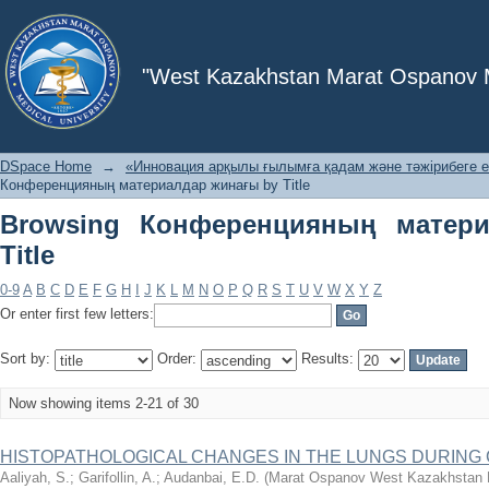
Browsing Конференцияның материалд
"West Kazakhstan Marat Ospanov Me
DSpace Home
→
«Инновация арқылы ғылымға қадам және тәжірибеге е
Конференцияның материалдар жинағы by Title
Browsing Конференцияның матер
Title
0-9
A
B
C
D
E
F
G
H
I
J
K
L
M
N
O
P
Q
R
S
T
U
V
W
X
Y
Z
Or enter first few letters:
Sort by:
Order:
Results:
Now showing items 2-21 of 30
HISTOPATHOLOGICAL CHANGES IN THE LUNGS DURING C
Aaliyah, S.
;
Garifollin, A.
;
Audanbai, E.D.
(
Marat Ospanov West Kazakhstan M