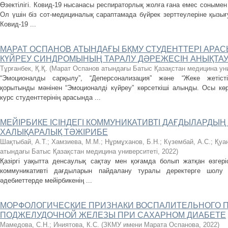
Өзектілігі. Ковид-19 нысанасы респираторлық жолға ғана емес сонымен қ
Ол үшін біз сот-медициналық сараптамада бүйрек зерттеулеріне қызы
Ковид-19 ...
МАРАТ ОСПАНОВ АТЫНДАҒЫ БҚМУ СТУДЕНТТЕРІ АР
КҮЙРЕУ СИНДРОМЫНЫҢ ТАРАЛУ ДӘРЕЖЕСІН АНЫҚТА
Тұрғанбек, Қ.Қ.
(
Марат Оспанов атындағы Батыс Қазақстан медицина уни
“Эмоционалды сарқылу”, “Деперсонализация” және “Жеке жетіст
қорытынды мәнінен “Эмоционалді күйреу” көрсеткіші алынды. Осы көрс
курс студенттерінің арасында ...
МЕЙІРБИКЕ ІСІНДЕГІ КОММУНИКАТИВТІ ДАҒДЫЛАРДЫҢ
ХАЛЫҚАРАЛЫҚ ТӘЖІРИБЕ
Шақтыбай, А.Т.
;
Хамзиева, М.М.
;
Нұрмұханов, Б.Н.
;
Күзембай, А.С.
;
Қуа
атындағы Батыс Қазақстан медицина университеті
,
2022
)
Қазіргі уақытта денсаулық сақтау мен қоғамда болып жатқан өзгеріс
коммуникативті дағдыларын пайдалану туралы деректерге шолу б
әдебиеттерде мейірбикенің ...
МОРФОЛОГИЧЕСКИЕ ПРИЗНАКИ ВОСПАЛИТЕЛЬНОГО 
ПОДЖЕЛУДОЧНОЙ ЖЕЛЕЗЫ ПРИ САХАРНОМ ДИАБЕТЕ
Мамедова, С.Н.
;
Иниятова, К.С.
(
ЗКМУ имени Марата Оспанова
,
2022
)