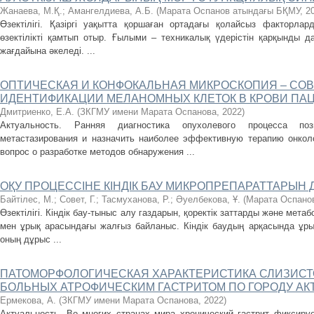
Жанаева, М.Қ.
;
Амангелдиева, А.Б.
(
Марата Оспанов атындағы БҚМУ
,
2
Өзектілігі. Қазіргі уақытта қоршаған ортадағы қолайсыз факторла
өзектілікті қамтып отыр. Ғылыми – техникалық үдерістін қарқынды д
жағдайына әкеледі. ...
ОПТИЧЕСКАЯ И КОНФОКАЛЬНАЯ МИКРОСКОПИЯ – СО
ИДЕНТИФИКАЦИИ МЕЛАНОМНЫХ КЛЕТОК В КРОВИ ПА
Дмитриенко, Е.А.
(
ЗКГМУ имени Марата Оспанова
,
2022
)
Актуальность. Ранняя диагностика опухолевого процесса по
метастазирования и назначить наиболее эффективную терапию онкол
вопрос о разработке методов обнаружения ...
ОҚУ ПРОЦЕССІНЕ КІНДІК БАУ МИКРОПРЕПАРАТТАРЫН
Байтілеc, М.
;
Совет, Г.
;
Тасмуханова, Р.
;
Әуелбекова, Ұ.
(
Марата Оспано
Өзектілігі. Кіндік бау-тыныс алу газдарын, қоректік заттарды және мет
мен ұрық арасындағы жалғыз байланыс. Кіндік баудың арқасында ұрық
оның дұрыс ...
ПАТОМОРФОЛОГИЧЕСКАЯ ХАРАКТЕРИСТИКА СЛИЗИСТ
БОЛЬНЫХ АТРОФИЧЕСКИМ ГАСТРИТОМ ПО ГОРОДУ АКТО
Ермекова, А.
(
ЗКГМУ имени Марата Оспанова
,
2022
)
Актуальность. Во многих странах мира хронический гастрит фиксируе