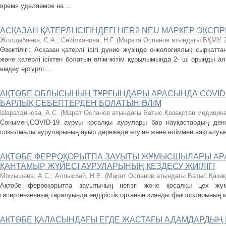
время уделяемое на ...
АСҚАЗАН ҚАТЕРЛІ ІСІГІНДЕГІ HЕR2 NEU МАРКЕР ЭКС
Жолдыбаева, С.А.
;
Сейілханова, Н.Г.
(
Марата Оспанов атындағы БҚМУ
,
Өзектілігі: Асқазан қатерлі ісігі дүние жүзінде онкологиялық сырқа
және қатерлі ісіктен болатын өлім-жітім құрылымында 2- ші орынды ала
емдеу әртүрлі ...
АҚТӨБЕ ОБЛЫСЫНЫҢ ТҰРҒЫНДАРЫ АРАСЫНДА COVID
БАРЛЫҚ СЕБЕПТЕРДЕН БОЛАТЫН ӨЛІМ
Шаратдинова, А.С.
(
Марат Оспанов атындағы Батыс Қазақстан медицина
Сонымен,COVID-19 ауруы қосалқы аурулары бар науқастардың ден
созылмалы ауруларының ауыр дәрежеде өтуіне және өліммен аяқталуына
АҚТӨБЕ ФЕРРОҚОРЫТПА ЗАУЫТЫ ЖҰМЫСШЫЛАРЫ АР
ҚАНТАМЫР ЖҮЙЕСІ АУРУЛАРЫНЫҢ КЕЗДЕСУ ЖИІЛІГІ
Момышева, А.С.
;
Алпысбай, Н.Е.
(
Марат Оспанов атындағы Батыс Қазақ
Ақтөбе ферроқорытпа зауытының негізгі және қосалқы цех жұ
гипертензияның таралуында өндірістік ортаның зиянды факторларының
АҚТӨБЕ ҚАЛАСЫНДАҒЫ ЕГДЕ ЖАСТАҒЫ АДАМДАРДЫҢ