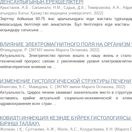
ДЕНСАУЛЫҒЫНЫҢ ЕРЕКШЕЛІКТЕРІ
Арыстанов, А.Б.
;
Сағынғали, Н.М.
;
Садық, Д.Б.
;
Темирзакова, А.А.
;
Абди
атындағы Батыс Қазақстан медицина университеті
,
2022
)
Зерттеу бойынша 60-75 жас аралығындағы егде жастағы тұрғындар
мазасыздық белгілері көп анықталған. Бұл белгілерге егде жастағы 
асқындыру сатысына ...
ВЛИЯНИЕ ЭЛЕКТРОМАГНИТНОГО ПОЛЯ НА ОРГАНИЗМ
Өтемұрадов, Р.
(
ЗКГМУ имени Марата Оспанова
,
2022
)
Актуальность. Электричество прочно вошло в нашу жизнь и стало
технический прогресс связан с увеличением уровня электромагнитн
неблагоприятное влияние на ...
ИЗМЕНЕНИЕ ГИСТОЛОГИЧЕСКОЙ СТРУКТУРЫ ПЕЧЕНИ
Иниятова, К.С.
;
Мамедова, С.
(
ЗКГМУ имени Марата Оспанова
,
2022
)
Актуальность. Цирроз печени занимает значительное место в структур
оставаясь крайне актуальной социально-экономической и клини
здравоохранения всех стран ...
КОВИДТІ ИНФЕКЦИЯ КЕЗІНДЕ БҮЙРЕК ГИСТОЛОГИЯСЫ
БІРІНШІ ТАЛДАУ).
Жолжан, І.Қ.
;
Султанбек, А.Ж.
;
Мәлік, А.С.
;
Колдасбаева, К.Н.
(
Марата 