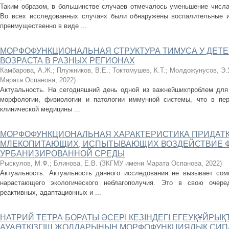
Таким образом, в большинстве случаев отмечалось уменьшение числа 
Во всех исследованных случаях были обнаружены воспалительные 
преимущественно в виде ...
МОРФОФУНКЦИОНАЛЬНАЯ СТРУКТУРА ТИМУСА У ДЕТ
ВОЗРАСТА В РАЗНЫХ РЕГИОНАХ
Камбарова, А.Ж.
;
Плужников, В.Е.
;
Токтомушев, К.Т.
;
Молдожунусов, Э.
Марата Оспанова
,
2022
)
Актуальность. На сегодняшний день одной из важнейшихпроблем для
морфологии, физиологии и патологии иммунной системы, что в пе
клинической медицины ...
МОРФОФУНКЦИОНАЛЬНАЯ ХАРАКТЕРИСТИКА ПРИДАТК
МЛЕКОПИТАЮЩИХ, ИСПЫТЫВАЮЩИХ ВОЗДЕЙСТВИЕ 
УРБАНИЗИРОВАННОЙ СРЕДЫ
Рыскулов, М.Ф.
;
Блинова, Е.В.
(
ЗКГМУ имени Марата Оспанова
,
2022
)
Актуальность. Актуальность данного исследования не вызывает сом
нарастающего экологического неблагополучия. Это в свою очере
реактивных, адаптационных и ...
НАТРИЙ ТЕТРА БОРАТЫ ӘСЕРІ КЕЗІНДЕГІ ЕГЕУҚҰЙРЫҚ
АУАӨТКІЗГІШ ЖОЛДАРЫНЫҢ МОРФОФУНКЦИЯЛЫҚ СИ