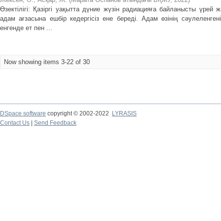
Өзектілігі: Қазіргі уақытта дүние жүзін радиацияға байланысты үрей 
адам ағзасына ешбір кедергісіз ене береді. Адам өзінің сәулеленген
енгенде ет пен ...
Now showing items 3-22 of 30
DSpace software
copyright © 2002-2022
LYRASIS
Contact Us
|
Send Feedback