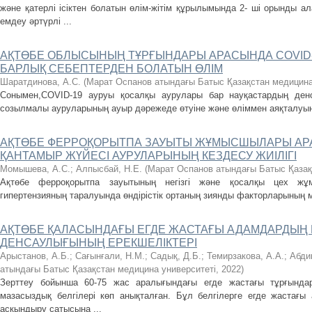
және қатерлі ісіктен болатын өлім-жітім құрылымында 2- ші орынды ала
емдеу әртүрлі ...
АҚТӨБЕ ОБЛЫСЫНЫҢ ТҰРҒЫНДАРЫ АРАСЫНДА COVID
БАРЛЫҚ СЕБЕПТЕРДЕН БОЛАТЫН ӨЛІМ
Шаратдинова, А.С.
(
Марат Оспанов атындағы Батыс Қазақстан медицина
Сонымен,COVID-19 ауруы қосалқы аурулары бар науқастардың ден
созылмалы ауруларының ауыр дәрежеде өтуіне және өліммен аяқталуына
АҚТӨБЕ ФЕРРОҚОРЫТПА ЗАУЫТЫ ЖҰМЫСШЫЛАРЫ АР
ҚАНТАМЫР ЖҮЙЕСІ АУРУЛАРЫНЫҢ КЕЗДЕСУ ЖИІЛІГІ
Момышева, А.С.
;
Алпысбай, Н.Е.
(
Марат Оспанов атындағы Батыс Қазақ
Ақтөбе ферроқорытпа зауытының негізгі және қосалқы цех жұ
гипертензияның таралуында өндірістік ортаның зиянды факторларының
АҚТӨБЕ ҚАЛАСЫНДАҒЫ ЕГДЕ ЖАСТАҒЫ АДАМДАРДЫҢ
ДЕНСАУЛЫҒЫНЫҢ ЕРЕКШЕЛІКТЕРІ
Арыстанов, А.Б.
;
Сағынғали, Н.М.
;
Садық, Д.Б.
;
Темирзакова, А.А.
;
Абди
атындағы Батыс Қазақстан медицина университеті
,
2022
)
Зерттеу бойынша 60-75 жас аралығындағы егде жастағы тұрғындар
мазасыздық белгілері көп анықталған. Бұл белгілерге егде жастағы 
асқындыру сатысына ...