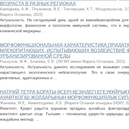
ВОЗРАСТА В РАЗНЫХ РЕГИОНАХ
Камбарова, А.Ж.
;
Плужников, В.Е.
;
Токтомушев, К.Т.
;
Молдожунусов, Э.
Марата Оспанова
,
2022
)
Актуальность. На сегодняшний день одной из важнейшихпроблем для
морфологии, физиологии и патологии иммунной системы, что в пе
клинической медицины ...
МОРФОФУНКЦИОНАЛЬНАЯ ХАРАКТЕРИСТИКА ПРИДАТК
МЛЕКОПИТАЮЩИХ, ИСПЫТЫВАЮЩИХ ВОЗДЕЙСТВИЕ 
УРБАНИЗИРОВАННОЙ СРЕДЫ
Рыскулов, М.Ф.
;
Блинова, Е.В.
(
ЗКГМУ имени Марата Оспанова
,
2022
)
Актуальность. Актуальность данного исследования не вызывает сом
нарастающего экологического неблагополучия. Это в свою очере
реактивных, адаптационных и ...
НАТРИЙ ТЕТРА БОРАТЫ ӘСЕРІ КЕЗІНДЕГІ ЕГЕУҚҰЙРЫҚ
АУАӨТКІЗГІШ ЖОЛДАРЫНЫҢ МОРФОФУНКЦИЯЛЫҚ СИ
Жанаева, М.Қ.
;
Амангелдиева, А.Б.
(
Марата Оспанов атындағы БҚМУ
,
2
Өзектілігі. Қазіргі уақытта қоршаған ортадағы қолайсыз факторла
өзектілікті қамтып отыр. Ғылыми – техникалық үдерістін қарқынды д
жағдайына әкеледі. ...