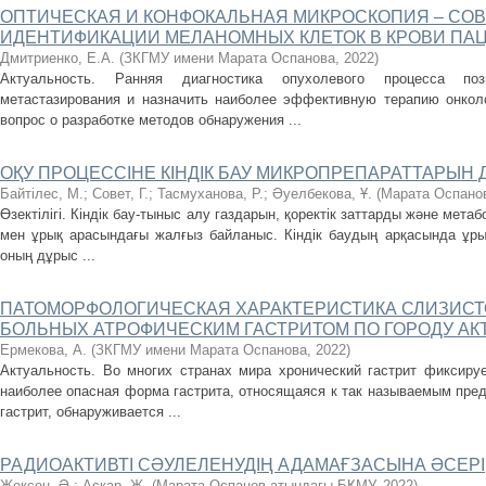
ОПТИЧЕСКАЯ И КОНФОКАЛЬНАЯ МИКРОСКОПИЯ – СО
ИДЕНТИФИКАЦИИ МЕЛАНОМНЫХ КЛЕТОК В КРОВИ ПА
Дмитриенко, Е.А.
(
ЗКГМУ имени Марата Оспанова
,
2022
)
Актуальность. Ранняя диагностика опухолевого процесса по
метастазирования и назначить наиболее эффективную терапию онкол
вопрос о разработке методов обнаружения ...
ОҚУ ПРОЦЕССІНЕ КІНДІК БАУ МИКРОПРЕПАРАТТАРЫН
Байтілеc, М.
;
Совет, Г.
;
Тасмуханова, Р.
;
Әуелбекова, Ұ.
(
Марата Оспано
Өзектілігі. Кіндік бау-тыныс алу газдарын, қоректік заттарды және мет
мен ұрық арасындағы жалғыз байланыс. Кіндік баудың арқасында ұрық
оның дұрыс ...
ПАТОМОРФОЛОГИЧЕСКАЯ ХАРАКТЕРИСТИКА СЛИЗИСТ
БОЛЬНЫХ АТРОФИЧЕСКИМ ГАСТРИТОМ ПО ГОРОДУ АКТО
Ермекова, А.
(
ЗКГМУ имени Марата Оспанова
,
2022
)
Актуальность. Во многих странах мира хронический гастрит фиксируе
наиболее опасная форма гастрита, относящаяся к так называемым пре
гастрит, обнаруживается ...
РАДИОАКТИВТІ СӘУЛЕЛЕНУДІҢ АДАМАҒЗАСЫНА ӘСЕРІ
Жексен, Ә.
;
Асқар, Ж.
(
Марата Оспанов атындағы БҚМУ
,
2022
)