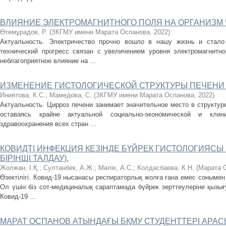
ВЛИЯНИЕ ЭЛЕКТРОМАГНИТНОГО ПОЛЯ НА ОРГАНИЗМ
Өтемұрадов, Р.
(
ЗКГМУ имени Марата Оспанова
,
2022
)
Актуальность. Электричество прочно вошло в нашу жизнь и стало
технический прогресс связан с увеличением уровня электромагнитн
неблагоприятное влияние на ...
ИЗМЕНЕНИЕ ГИСТОЛОГИЧЕСКОЙ СТРУКТУРЫ ПЕЧЕНИ
Иниятова, К.С.
;
Мамедова, С.
(
ЗКГМУ имени Марата Оспанова
,
2022
)
Актуальность. Цирроз печени занимает значительное место в структур
оставаясь крайне актуальной социально-экономической и клини
здравоохранения всех стран ...
КОВИДТІ ИНФЕКЦИЯ КЕЗІНДЕ БҮЙРЕК ГИСТОЛОГИЯСЫ
БІРІНШІ ТАЛДАУ).
Жолжан, І.Қ.
;
Султанбек, А.Ж.
;
Мәлік, А.С.
;
Колдасбаева, К.Н.
(
Марата 
Өзектілігі. Ковид-19 нысанасы респираторлық жолға ғана емес сонымен қ
Ол үшін біз сот-медициналық сараптамада бүйрек зерттеулеріне қызы
Ковид-19 ...
МАРАТ ОСПАНОВ АТЫНДАҒЫ БҚМУ СТУДЕНТТЕРІ АР