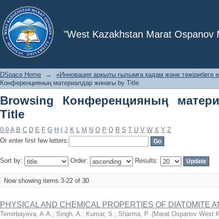
Browsing Конференцияның материалд
"West Kazakhstan Marat Ospanov Me
DSpace Home
→
«Инновация арқылы ғылымға қадам және тәжірибеге е
Конференцияның материалдар жинағы by Title
Browsing Конференцияның матер
Title
0-9
A
B
C
D
E
F
G
H
I
J
K
L
M
N
O
P
Q
R
S
T
U
V
W
X
Y
Z
Or enter first few letters:
Sort by:
Order:
Results:
Now showing items 3-22 of 30
PHYSICAL AND CHEMICAL PROPERTIES OF DIATOMITE AN
Temirbayeva, A.A.
;
Singh, A.
;
Kumar, S.
;
Sharma, P.
(
Marat Ospanov West Ka