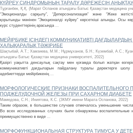
КҮЙРЕУ СИНДРОМЫНЫҢ ТАРАЛУ ДӘРЕЖЕСІН АНЫҚТА
Тұрғанбек, Қ.Қ.
(
Марат Оспанов атындағы Батыс Қазақстан медицина уни
“Эмоционалды сарқылу”, “Деперсонализация” және “Жеке жетіст
қорытынды мәнінен “Эмоционалді күйреу” көрсеткіші алынды. Осы көрс
курс студенттерінің арасында ...
МЕЙІРБИКЕ ІСІНДЕГІ КОММУНИКАТИВТІ ДАҒДЫЛАРДЫҢ
ХАЛЫҚАРАЛЫҚ ТӘЖІРИБЕ
Шақтыбай, А.Т.
;
Хамзиева, М.М.
;
Нұрмұханов, Б.Н.
;
Күзембай, А.С.
;
Қуа
атындағы Батыс Қазақстан медицина университеті
,
2022
)
Қазіргі уақытта денсаулық сақтау мен қоғамда болып жатқан өзгеріс
коммуникативті дағдыларын пайдалану туралы деректерге шолу б
әдебиеттерде мейірбикенің ...
МОРФОЛОГИЧЕСКИЕ ПРИЗНАКИ ВОСПАЛИТЕЛЬНОГО 
ПОДЖЕЛУДОЧНОЙ ЖЕЛЕЗЫ ПРИ САХАРНОМ ДИАБЕТЕ
Мамедова, С.Н.
;
Иниятова, К.С.
(
ЗКМУ имени Марата Оспанова
,
2022
)
Таким образом, в большинстве случаев отмечалось уменьшение числа 
Во всех исследованных случаях были обнаружены воспалительные 
преимущественно в виде ...
МОРФОФУНКЦИОНАЛЬНАЯ СТРУКТУРА ТИМУСА У ДЕТ