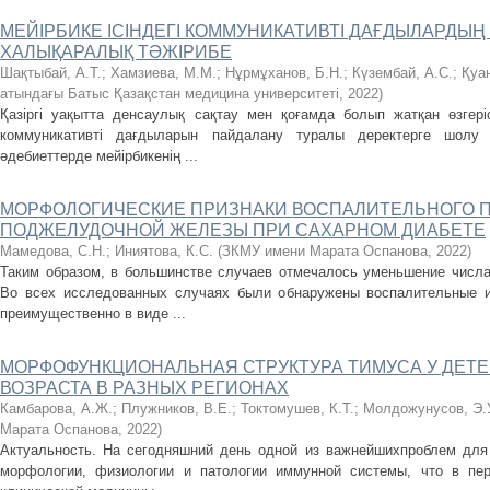
МЕЙІРБИКЕ ІСІНДЕГІ КОММУНИКАТИВТІ ДАҒДЫЛАРДЫҢ
ХАЛЫҚАРАЛЫҚ ТӘЖІРИБЕ
Шақтыбай, А.Т.
;
Хамзиева, М.М.
;
Нұрмұханов, Б.Н.
;
Күзембай, А.С.
;
Қуа
атындағы Батыс Қазақстан медицина университеті
,
2022
)
Қазіргі уақытта денсаулық сақтау мен қоғамда болып жатқан өзгеріс
коммуникативті дағдыларын пайдалану туралы деректерге шолу б
әдебиеттерде мейірбикенің ...
МОРФОЛОГИЧЕСКИЕ ПРИЗНАКИ ВОСПАЛИТЕЛЬНОГО 
ПОДЖЕЛУДОЧНОЙ ЖЕЛЕЗЫ ПРИ САХАРНОМ ДИАБЕТЕ
Мамедова, С.Н.
;
Иниятова, К.С.
(
ЗКМУ имени Марата Оспанова
,
2022
)
Таким образом, в большинстве случаев отмечалось уменьшение числа 
Во всех исследованных случаях были обнаружены воспалительные 
преимущественно в виде ...
МОРФОФУНКЦИОНАЛЬНАЯ СТРУКТУРА ТИМУСА У ДЕТ
ВОЗРАСТА В РАЗНЫХ РЕГИОНАХ
Камбарова, А.Ж.
;
Плужников, В.Е.
;
Токтомушев, К.Т.
;
Молдожунусов, Э.
Марата Оспанова
,
2022
)
Актуальность. На сегодняшний день одной из важнейшихпроблем для
морфологии, физиологии и патологии иммунной системы, что в пе