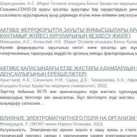
Шаратдинова, А.С.
(
Марат Оспанов атындағы Батыс Қазақстан медицина
Сонымен,COVID-19 ауруы қосалқы аурулары бар науқастардың ден
созылмалы ауруларының ауыр дәрежеде өтуіне және өліммен аяқталуына
АҚТӨБЕ ФЕРРОҚОРЫТПА ЗАУЫТЫ ЖҰМЫСШЫЛАРЫ АР
ҚАНТАМЫР ЖҮЙЕСІ АУРУЛАРЫНЫҢ КЕЗДЕСУ ЖИІЛІГІ
Момышева, А.С.
;
Алпысбай, Н.Е.
(
Марат Оспанов атындағы Батыс Қазақ
Ақтөбе ферроқорытпа зауытының негізгі және қосалқы цех жұ
гипертензияның таралуында өндірістік ортаның зиянды факторларының
АҚТӨБЕ ҚАЛАСЫНДАҒЫ ЕГДЕ ЖАСТАҒЫ АДАМДАРДЫҢ
ДЕНСАУЛЫҒЫНЫҢ ЕРЕКШЕЛІКТЕРІ
Арыстанов, А.Б.
;
Сағынғали, Н.М.
;
Садық, Д.Б.
;
Темирзакова, А.А.
;
Абди
атындағы Батыс Қазақстан медицина университеті
,
2022
)
Зерттеу бойынша 60-75 жас аралығындағы егде жастағы тұрғындар
мазасыздық белгілері көп анықталған. Бұл белгілерге егде жастағы 
асқындыру сатысына ...
ВЛИЯНИЕ ЭЛЕКТРОМАГНИТНОГО ПОЛЯ НА ОРГАНИЗМ
Өтемұрадов, Р.
(
ЗКГМУ имени Марата Оспанова
,
2022
)
Актуальность. Электричество прочно вошло в нашу жизнь и стало
технический прогресс связан с увеличением уровня электромагнитн