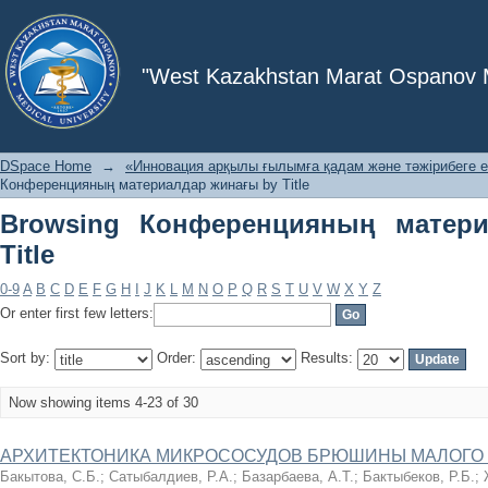
Browsing Конференцияның материалд
"West Kazakhstan Marat Ospanov Me
DSpace Home
→
«Инновация арқылы ғылымға қадам және тәжірибеге е
Конференцияның материалдар жинағы by Title
Browsing Конференцияның матер
Title
0-9
A
B
C
D
E
F
G
H
I
J
K
L
M
N
O
P
Q
R
S
T
U
V
W
X
Y
Z
Or enter first few letters:
Sort by:
Order:
Results:
Now showing items 4-23 of 30
АРХИТЕКТОНИКА МИКРОСОСУДОВ БРЮШИНЫ МАЛОГО 
Бакытова, С.Б.
;
Сатыбалдиев, Р.А.
;
Базарбаева, А.Т.
;
Бактыбеков, Р.Б.
;