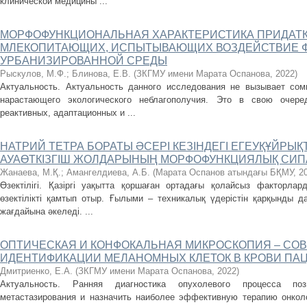
клинической медицины ...
МОРФОФУНКЦИОНАЛЬНАЯ ХАРАКТЕРИСТИКА ПРИДАТК
МЛЕКОПИТАЮЩИХ, ИСПЫТЫВАЮЩИХ ВОЗДЕЙСТВИЕ 
УРБАНИЗИРОВАННОЙ СРЕДЫ
Рыскулов, М.Ф.
;
Блинова, Е.В.
(
ЗКГМУ имени Марата Оспанова
,
2022
)
Актуальность. Актуальность данного исследования не вызывает сом
нарастающего экологического неблагополучия. Это в свою очере
реактивных, адаптационных и ...
НАТРИЙ ТЕТРА БОРАТЫ ӘСЕРІ КЕЗІНДЕГІ ЕГЕУҚҰЙРЫҚ
АУАӨТКІЗГІШ ЖОЛДАРЫНЫҢ МОРФОФУНКЦИЯЛЫҚ СИ
Жанаева, М.Қ.
;
Амангелдиева, А.Б.
(
Марата Оспанов атындағы БҚМУ
,
2
Өзектілігі. Қазіргі уақытта қоршаған ортадағы қолайсыз факторла
өзектілікті қамтып отыр. Ғылыми – техникалық үдерістін қарқынды д
жағдайына әкеледі. ...
ОПТИЧЕСКАЯ И КОНФОКАЛЬНАЯ МИКРОСКОПИЯ – СО
ИДЕНТИФИКАЦИИ МЕЛАНОМНЫХ КЛЕТОК В КРОВИ ПА
Дмитриенко, Е.А.
(
ЗКГМУ имени Марата Оспанова
,
2022
)
Актуальность. Ранняя диагностика опухолевого процесса по
метастазирования и назначить наиболее эффективную терапию онкол