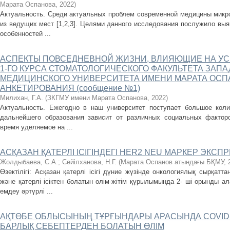
Марата Оспанова
,
2022
)
Актуальность. Среди актуальных проблем современной медицины микро
из ведущих мест [1,2,3]. Целями данного исследования послужило вы
особенностей ...
АСПЕКТЫ ПОВСЕДНЕВНОЙ ЖИЗНИ, ВЛИЯЮЩИЕ НА УС
1-ГО КУРСА СТОМАТОЛОГИЧЕСКОГО ФАКУЛЬТЕТА ЗАП
МЕДИЦИНСКОГО УНИВЕРСИТЕТА ИМЕНИ МАРАТА ОСПА
АНКЕТИРОВАНИЯ (сообщение №1)
Милихан, Г.А.
(
ЗКГМУ имени Марата Оспанова
,
2022
)
Актуальность. Ежегодно в наш университет поступает большое коли
дальнейшего образования зависит от различных социальных факторо
время уделяемое на ...
АСҚАЗАН ҚАТЕРЛІ ІСІГІНДЕГІ HЕR2 NEU МАРКЕР ЭКС
Жолдыбаева, С.А.
;
Сейілханова, Н.Г.
(
Марата Оспанов атындағы БҚМУ
,
Өзектілігі: Асқазан қатерлі ісігі дүние жүзінде онкологиялық сырқа
және қатерлі ісіктен болатын өлім-жітім құрылымында 2- ші орынды ала
емдеу әртүрлі ...
АҚТӨБЕ ОБЛЫСЫНЫҢ ТҰРҒЫНДАРЫ АРАСЫНДА COVID
БАРЛЫҚ СЕБЕПТЕРДЕН БОЛАТЫН ӨЛІМ