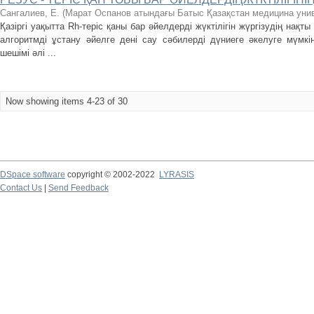
Сангалиев, Е.
(
Марат Оспанов атындағы Батыс Қазақстан медицина унив
Қазіргі уақытта Rh-теріс қаны бар әйелдерді жүктілігін жүргізудің нақ
алгоритмді ұстану әйелге дені сау сәбилерді дүниеге әкелуге мүмкі
шешімі әлі ...
Now showing items 4-23 of 30
DSpace software
copyright © 2002-2022
LYRASIS
Contact Us
|
Send Feedback