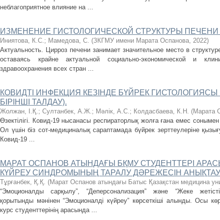
неблагоприятное влияние на ...
ИЗМЕНЕНИЕ ГИСТОЛОГИЧЕСКОЙ СТРУКТУРЫ ПЕЧЕНИ
Иниятова, К.С.
;
Мамедова, С.
(
ЗКГМУ имени Марата Оспанова
,
2022
)
Актуальность. Цирроз печени занимает значительное место в структур
оставаясь крайне актуальной социально-экономической и клини
здравоохранения всех стран ...
КОВИДТІ ИНФЕКЦИЯ КЕЗІНДЕ БҮЙРЕК ГИСТОЛОГИЯСЫ
БІРІНШІ ТАЛДАУ).
Жолжан, І.Қ.
;
Султанбек, А.Ж.
;
Мәлік, А.С.
;
Колдасбаева, К.Н.
(
Марата 
Өзектілігі. Ковид-19 нысанасы респираторлық жолға ғана емес сонымен қ
Ол үшін біз сот-медициналық сараптамада бүйрек зерттеулеріне қызы
Ковид-19 ...
МАРАТ ОСПАНОВ АТЫНДАҒЫ БҚМУ СТУДЕНТТЕРІ АР
КҮЙРЕУ СИНДРОМЫНЫҢ ТАРАЛУ ДӘРЕЖЕСІН АНЫҚТА
Тұрғанбек, Қ.Қ.
(
Марат Оспанов атындағы Батыс Қазақстан медицина уни
“Эмоционалды сарқылу”, “Деперсонализация” және “Жеке жетіст
қорытынды мәнінен “Эмоционалді күйреу” көрсеткіші алынды. Осы көрс
курс студенттерінің арасында ...