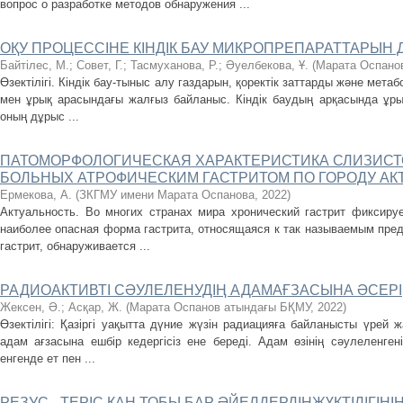
вопрос о разработке методов обнаружения ...
ОҚУ ПРОЦЕССІНЕ КІНДІК БАУ МИКРОПРЕПАРАТТАРЫН
Байтілеc, М.
;
Совет, Г.
;
Тасмуханова, Р.
;
Әуелбекова, Ұ.
(
Марата Оспано
Өзектілігі. Кіндік бау-тыныс алу газдарын, қоректік заттарды және мет
мен ұрық арасындағы жалғыз байланыс. Кіндік баудың арқасында ұрық
оның дұрыс ...
ПАТОМОРФОЛОГИЧЕСКАЯ ХАРАКТЕРИСТИКА СЛИЗИСТ
БОЛЬНЫХ АТРОФИЧЕСКИМ ГАСТРИТОМ ПО ГОРОДУ АКТО
Ермекова, А.
(
ЗКГМУ имени Марата Оспанова
,
2022
)
Актуальность. Во многих странах мира хронический гастрит фиксируе
наиболее опасная форма гастрита, относящаяся к так называемым пре
гастрит, обнаруживается ...
РАДИОАКТИВТІ СӘУЛЕЛЕНУДІҢ АДАМАҒЗАСЫНА ӘСЕРІ
Жексен, Ә.
;
Асқар, Ж.
(
Марата Оспанов атындағы БҚМУ
,
2022
)
Өзектілігі: Қазіргі уақытта дүние жүзін радиацияға байланысты үрей 
адам ағзасына ешбір кедергісіз ене береді. Адам өзінің сәулеленген
енгенде ет пен ...
РЕЗУС - ТЕРІС ҚАН ТОБЫ БАР ӘЙЕЛДЕРДІҢЖҮКТІЛІГІНІҢ