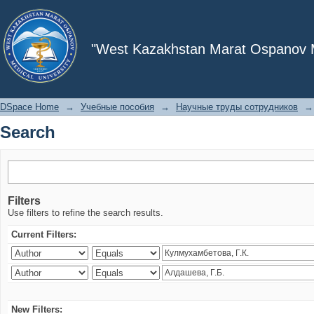
Search
"West Kazakhstan Marat Ospanov Me
DSpace Home
→
Учебные пособия
→
Научные труды сотрудников
→
Search
Filters
Use filters to refine the search results.
Current Filters:
New Filters: