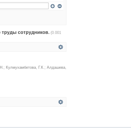
чные труды сотрудников.
(0.001
Н.
;
Кулмухамбетова, Г.К.
;
Алдашева,