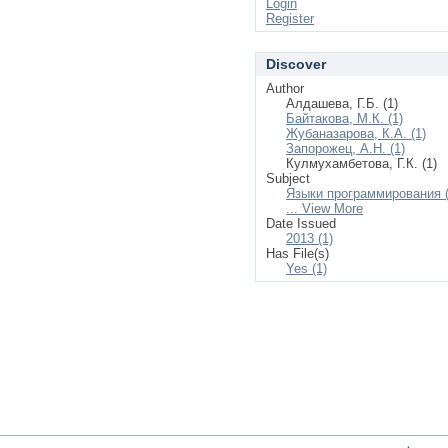
Login
Register
Discover
Author
Алдашева, Г.Б. (1)
Байтакова, М.К. (1)
Жубаназарова, К.А. (1)
Запорожец, А.Н. (1)
Кулмухамбетова, Г.К. (1)
Subject
Языки программирования (
... View More
Date Issued
2013 (1)
Has File(s)
Yes (1)