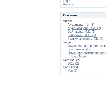
Login
Register
Discover
Author
Алдашева, Г.Б. (2)
Жубаназарова, К.А. (2)
Байтакова, М.К. (1)
Запорожец, А.Н. (1)
Кулмухамбетова, Г.К. (1)
Subject
Обучение по специальны
программам (1)
Языки программирования (
... View More
Date Issued
2013 (2)
Has File(s)
Yes (2)