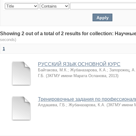
Showing 2 out of a total of 2 results for collection: Нау
seconds)
1
РУССКИЙ ЯЗЫК ОСНОВНОЙ КУРС
Байтакова, М.К.
;
Жубаназарова, К.А.
;
Запорожец, А.
Г.Б.
(
ЗКГМУ имени Марата Оспанова
,
2013
)
Тренировочные задания по профессиональ
Алдашева, Г.Б.
;
Жубаназарова, К.А.
(
ЗКГМУ имени 