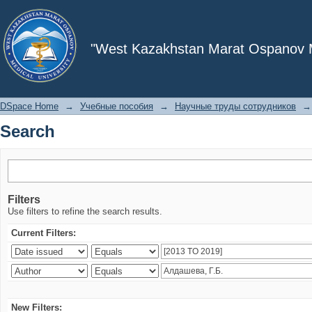
Search
"West Kazakhstan Marat Ospanov Me
DSpace Home
→
Учебные пособия
→
Научные труды сотрудников
→
Search
Filters
Use filters to refine the search results.
Current Filters:
New Filters: