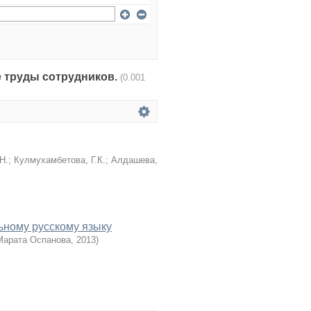
чные труды сотрудников.
(0.001
Н.
;
Кулмухамбетова, Г.К.
;
Алдашева,
ному русскому языку
Марата Оспанова
,
2013
)