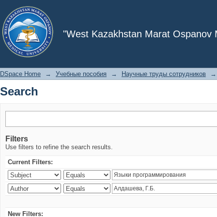
Search
"West Kazakhstan Marat Ospanov Me
DSpace Home
→
Учебные пособия
→
Научные труды сотрудников
→
Search
Filters
Use filters to refine the search results.
Current Filters:
New Filters: