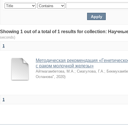
Showing 1 out of a total of 1 results for collection: Нау
seconds)
1
Методическая рекомендация «Генетическо
с раком молочной железы»
Айтмагамбетова, М.А.
;
Смагулова, Г.А.
;
Бекмухамбе
Оспанова"
,
2020
)
1