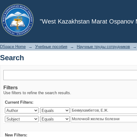
Search
"West Kazakhstan Marat Ospanov Me
DSpace Home
→
Учебные пособия
→
Научные труды сотрудников
→
Search
Filters
Use filters to refine the search results.
Current Filters:
New Filters: