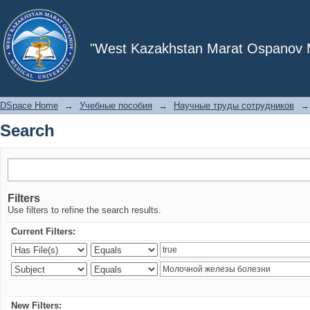
Search
"West Kazakhstan Marat Ospanov Me
DSpace Home
→
Учебные пособия
→
Научные труды сотрудников
→
Search
Filters
Use filters to refine the search results.
Current Filters:
New Filters: