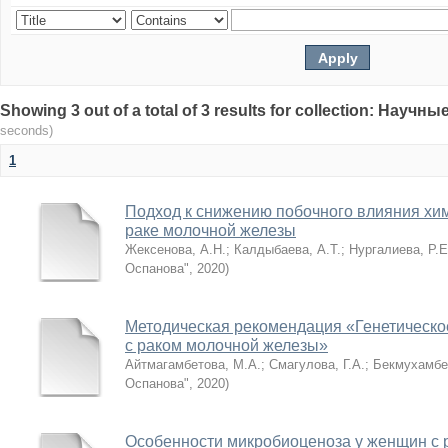
Showing 3 out of a total of 3 results for collection: Нау
seconds)
1
Подход к снижению побочного влияния хи
раке молочной железы
Жексенова, А.Н.
;
Калдыбаева, А.Т.
;
Нургалиева, Р.Е
Оспанова"
,
2020
)
Методическая рекомендация «Генетическо
с раком молочной железы»
Айтмагамбетова, М.А.
;
Смагулова, Г.А.
;
Бекмухамбе
Оспанова"
,
2020
)
Особенности микробиоценоза у женщин с 