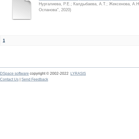
Нургалиева, Р.Е.
;
Калдыбаева, А.Т.
;
Жексенова, А.Н
Оспанова"
,
2020
)
1
DSpace software
copyright © 2002-2022
LYRASIS
Contact Us
|
Send Feedback