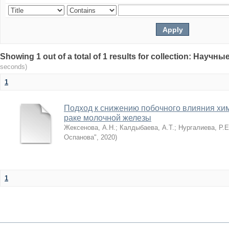
Showing 1 out of a total of 1 results for collection: Нау
seconds)
1
Подход к снижению побочного влияния хи
раке молочной железы
Жексенова, А.Н.
;
Калдыбаева, А.Т.
;
Нургалиева, Р.Е
Оспанова"
,
2020
)
1