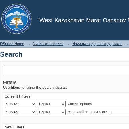
Search
"West Kazakhstan Marat Ospanov Me
DSpace Home
→
Учебные пособия
→
Научные труды сотрудников
→
Search
Filters
Use filters to refine the search results.
Current Filters:
New Filters: