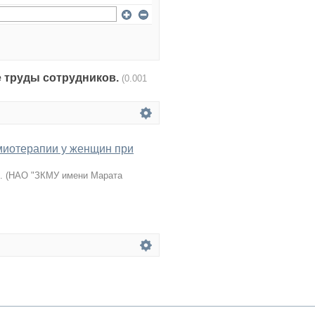
чные труды сотрудников.
(0.001
миотерапии у женщин при
.
(
НАО "ЗКМУ имени Марата