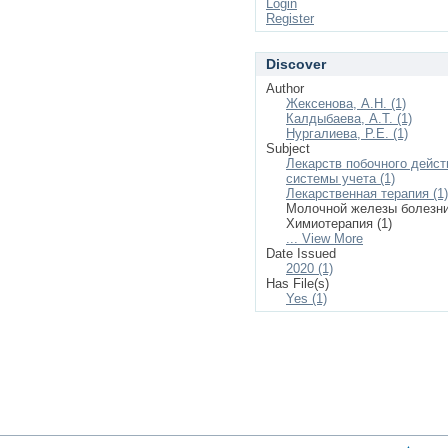
Login
Register
Discover
Author
Жексенова, А.Н. (1)
Калдыбаева, А.Т. (1)
Нургалиева, Р.Е. (1)
Subject
Лекарств побочного дейст
системы учета (1)
Лекарственная терапия (1)
Молочной железы болезни
Химиотерапия (1)
... View More
Date Issued
2020 (1)
Has File(s)
Yes (1)