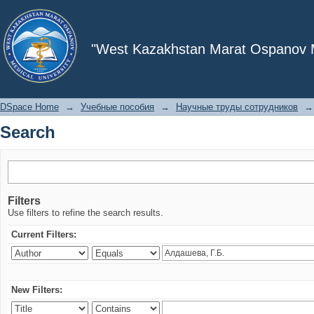
Search
"West Kazakhstan Marat Ospanov Me
DSpace Home
→
Учебные пособия
→
Научные труды сотрудников
→
Search
Filters
Use filters to refine the search results.
Current Filters:
New Filters: