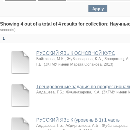
Showing 4 out of a total of 4 results for collection: Нау
seconds)
1
РУССКИЙ ЯЗЫК ОСНОВНОЙ КУРС
Байтакова, М.К.
;
Жубаназарова, К.А.
;
Запорожец, А.
Г.Б.
(
ЗКГМУ имени Марата Оспанова
,
2013
)
Тренировочные задания по профессиональ
Алдашева, Г.Б.
;
Жубаназарова, К.А.
(
ЗКГМУ имени 
РУССКИЙ ЯЗЫК (уровень В 1) 1 часть
Алдашева, Г.Б.
;
Абдиргазиева, А.Б.
;
Жубаназарова, 