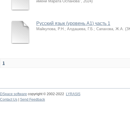
имени Марата Оспанова"
,
2024
)
Русский язык (уровень А1) часть 1
Майкупова, Р.Н.
;
Алдашева, Г.Б.
;
Сапахова, Ж.А.
(
З
1
DSpace software
copyright © 2002-2022
LYRASIS
Contact Us
|
Send Feedback