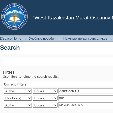
Search
"West Kazakhstan Marat Ospanov Me
DSpace Home
→
Учебные пособия
→
Научные труды сотрудников
→
Search
Filters
Use filters to refine the search results.
Current Filters: