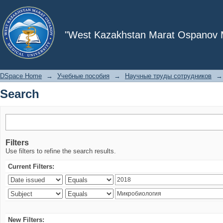
Search
"West Kazakhstan Marat Ospanov Me
DSpace Home
→
Учебные пособия
→
Научные труды сотрудников
→
Search
Filters
Use filters to refine the search results.
Current Filters:
New Filters: