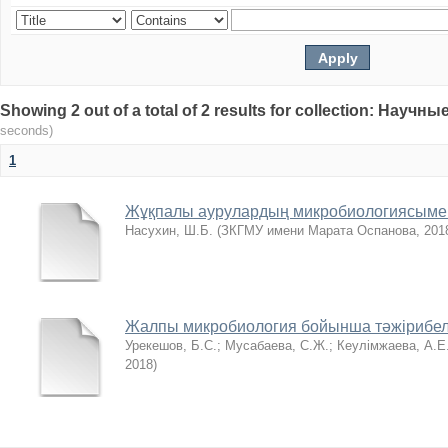
Showing 2 out of a total of 2 results for collection: Нау
seconds)
1
Жұқпалы аурулардың микробиологиясыме
Насухин, Ш.Б.
(
ЗКГМУ имени Марата Оспанова
,
201
Жалпы микробиология бойынша тәжірибел
Урекешов, Б.С.
;
Мусабаева, С.Ж.
;
Кеулімжаева, А.Е
2018
)