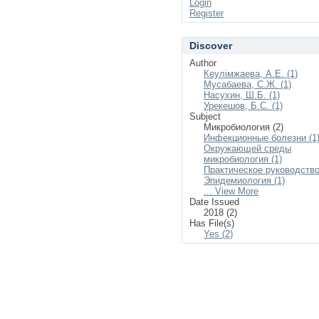
Login
Register
Discover
Author
Кеулімжаева, А.Е. (1)
Мусабаева, С.Ж. (1)
Насухин, Ш.Б. (1)
Урекешов, Б.С. (1)
Subject
Микробиология (2)
Инфекционные болезни (1
Окружающей среды
микробиология (1)
Практическое руководство
Эпидемиология (1)
... View More
Date Issued
2018 (2)
Has File(s)
Yes (2)