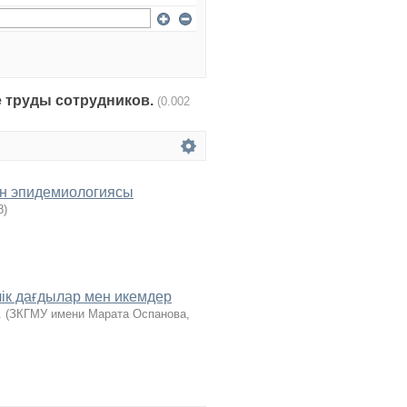
чные труды сотрудников.
(0.002
н эпидемиологиясы
8
)
ік дағдылар мен икемдер
.
(
ЗКГМУ имени Марата Оспанова
,