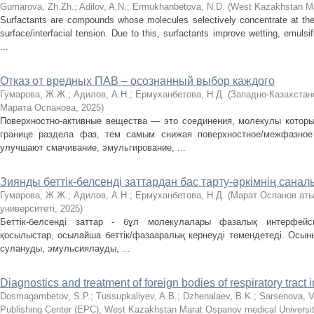
Gumarova, Zh.Zh.
;
Adilov, A.N.
;
Ermukhanbetova, N.D.
(
West Kazakhstan Ma
Surfactants are compounds whose molecules selectively concentrate at the 
surface/interfacial tension. Due to this, surfactants improve wetting, emuls
...
Отказ от вредных ПАВ – осознанный выбор каждого
Гумарова, Ж.Ж.
;
Адилов, А.Н.
;
Ермуханбетова, Н.Д.
(
Западно-Казахстан
Марата Оспанова
,
2025
)
Поверхностно-активные вещества — это соединения, молекулы которы
границе раздела фаз, тем самым снижая поверхностное/межфазное
улучшают смачивание, эмульгирование, ...
Зиянды беттік-белсенді заттардан бас тарту-әркімнің сана
Гумарова, Ж.Ж.
;
Адилов, А.Н.
;
Ермуханбетова, Н.Д.
(
Марат Оспанов аты
университеті
,
2025
)
Беттік-белсенді заттар - бұл молекулалары фазалық интерфейс
қосылыстар, осылайша беттік/фазааралық кернеуді төмендетеді. Осыны
сулануды, эмульсиялауды, ...
Diagnostics and treatment of foreign bodies of respiratory tract i
Dosmagambetov, S.P.
;
Tussupkaliyev, A.B.
;
Dzhenalaev, B.K.
;
Sarsenova, V
Publishing Center (EPC), West Kazakhstan Marat Ospanov medical Universi