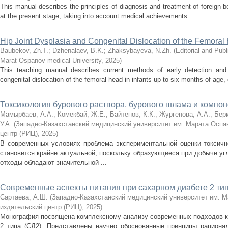
This manual describes the principles of diagnosis and treatment of foreign bod
at the present stage, taking into account medical achievements
Hip Joint Dysplasia and Congenital Dislocation of the Femoral
Baubekov, Zh.T.
;
Dzhenalaev, B.K.
;
Zhaksybayeva, N.Zh.
(
Editorial and Pu
Marat Ospanov medical University
,
2025
)
This teaching manual describes current methods of early detection and 
congenital dislocation of the femoral head in infants up to six months of age
Токсикология бурового раствора, бурового шлама и компон
Мамырбаев, А.А.
;
Комекбай, Ж.Е.
;
Байтенов, К.К.
;
Жургенова, А.А.
;
Берм
У.А.
(
Западно-Казахстанский медицинский университет им. Марата Оспа
центр (РИЦ)
,
2025
)
В современных условиях проблема экспериментальной оценки токсично
становится крайне актуальной, поскольку образующиеся при добыче у
отходы обладают значительной ...
Современные аспекты питания при сахарном диабете 2 ти
Сартаева, А.Ш.
(
Западно-Казахстанский медицинский университет им. М
издательский центр (РИЦ)
,
2025
)
Монография посвящена комплексному анализу современных подходов к 
2 типа (СД2). Представлены научно обоснованные принципы рациона