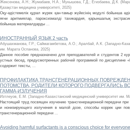
Жексенова, А.Н.
;
Жумабаев, Н.А.
;
Мукышова, Г.Д.
;
Егизбаева, Д.К.
(
Мара
Қазақстан медицина университеті
,
2025
)
Оқу-әдістемелік құрал жүрек қан-тамыр жүйесінің модулі бойынша әді
яғни аритмиялар, пароксизмалді тахикардия, қарыншалық экстрасис
бойынша материалдарды ...
ИНОСТРАННЫЙ ЯЗЫК 2 часть
Абушахманова, Г.Р.
;
Саймагамбетова, А.O.
;
Аралбай, А.K.
(
Западно-Каза
им. Марата Оспанова
,
2025
)
Данное пособие предназначено для преподавателей и студентов 2 кур
устных бесед, предусмотренных рабочей программой по дисциплине «
содержит тексты, ...
ПРОФИЛАКТИКА ТРАНСГЕНЕРАЦИОННЫХ ПОВРЕЖДЕН
ПОТОМСТВА, РОДИТЕЛИ КОТОРОГО ПОДВЕРГАЛИСЬ В
ГАММА-ИЗЛУЧЕНИЯ
Изтлеуов, Е.М.
(
Западно-Казахстанский медицинский университет им. М
Настоящий труд посвящен изучению трансгенерационной передачи при 
и нонизирующего излучения в малой дозе, способы коррек ции по
трансгенерационной передачи ...
Avoiding harmful surfactants is a conscious choice for everyon