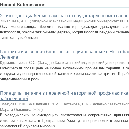
Recent Submissions
2-типті қант диабетімен ауыратын науқастардың өмір сапас
Зиналиева, А.Н.
(
Западно-Казахстанский медицинский университет им. 
Осы монографияда берілген мәліметтер қоғамдық денсаулық сақт
психология, жалпы тәжірибелік дәрігер, нутрициология пәндерін тереңде
типті қант диабетімен ...
Гастриты и язвенная болезнь, ассоциированные с Нelicobact
Лечение
Курмангалиева, С.С.
(
Западно-Казахстанский медицинский университет 
Монография посвящена наиболее актуальным проблемам терапии и гас
желудка и двенадцатиперстной кишки и хроническим гастритам. В ра
эпидемиологии и роли ...
Принципы питания в первичной и вторичной профилактике
заболеваний
Тулеуова, Р.Ш.
;
Жамалиева, Л.М.
;
Таутанова, С.К.
(
Западно-Казахстанск
Марата Оспанова
,
2025
)
В методических рекомендациях представлены современные принцип
жителей Казахстана и Центральной Азии, для первичной и вторичной
заболеваний с учетом мировых ...