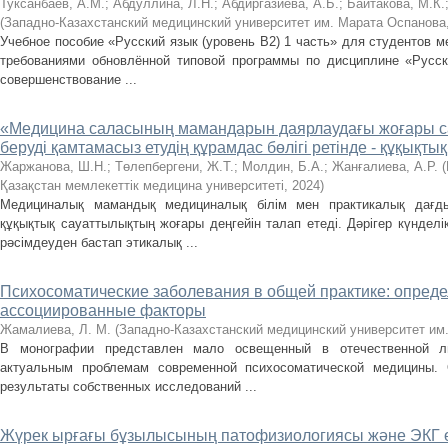
Туксанбаев, А.М.
;
Aбдуллинa, Л.Н.
;
Абдиргазиева, А.Б.
;
Бaйтaковa, М.К.
(
Западно-Казахстанский медицинский университет им. Марата Оспанова
Учебное пособие «Русский язык (уровень В2) 1 чaсть» для студентов м
требованиями обновлённой типовой программы по дисциплине «Русск
совершенствовaние ...
«Медицина саласының мамандарын даярлаудағы жоғары с
беруді қамтамасыз етудің құрамдас бөлігі ретінде - құқықтық
Жаржанова, Ш.Н.
;
Төлепбергени, Ж.Т.
;
Молдин, Б.А.
;
Жанғалиева, А.Р.
(
Қазақстан мемлекеттік медицина университеті
,
2024
)
Медициналық мамандық медициналық білім мен практикалық дағд
құқықтық сауаттылықтың жоғары деңгейін талап етеді. Дәрігер күндел
рәсімдеуден бастап этикалық ...
Психосоматические заболевания в общей практике: опреде
ассоциированные факторы
Жамалиева, Л. М.
(
Западно-Казахстанский медицинский университет им
В монографии представлен мало освещенный в отечественной ли
актуальным проблемам современной психосоматической медицины.
результаты собственных исследований ...
Жүрек ырғағы бұзылысының патофизиологиясы және ЭКГ ө