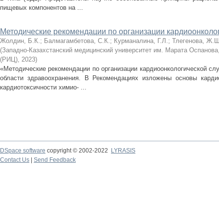
пищевых компонентов на ...
Методические рекомендации по организации кардиоонколо
Жолдин, Б.К.
;
Балмагамбетова, С.К.
;
Курманалина, Г.Л.
;
Тлегенова, Ж.Ш
(
Западно-Казахстанский медицинский университет им. Марата Оспанова
(РИЦ)
,
2023
)
«Методические рекомендации по организации кардиоонкологической сл
области здравоохранения. В Рекомендациях изложены основы кардио
кардиотоксичности химио- ...
DSpace software
copyright © 2002-2022
LYRASIS
Contact Us
|
Send Feedback