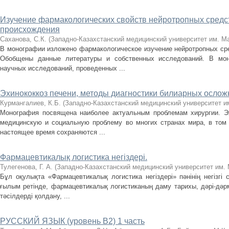
Изучение фармакологических свойств нейротропных средс
происхождения
Саханова, С.К.
(
Западно-Казахстанский медицинский университет им. М
В монографии изложено фармакологическое изучение нейротропных сре
Обобщены данные литературы и собственных исследований. В мон
научных исследований, проведенных ...
Эхинококкоз печени, методы диагностики билиарных осло
Курмангалиев, К.Б.
(
Западно-Казахстанский медицинский университет и
Монография посвящена наиболее актуальным проблемам хирургии. Эх
медицинскую и социальную проблему во многих странах мира, в том 
настоящее время сохраняются ...
Фармацевтикалық логистика негіздері.
Тулегенова, Г. А.
(
Западно-Казахстанский медицинский университет им.
Бұл оқулықта «Фармацевтикалық логистика негіздері» пәнінің негізгі 
ғылым ретінде, фармацевтикалық логистиканың даму тарихы, дәрі-дә
тәсілдерді қолдану, ...
РУССКИЙ ЯЗЫК (уровень В2) 1 чaсть