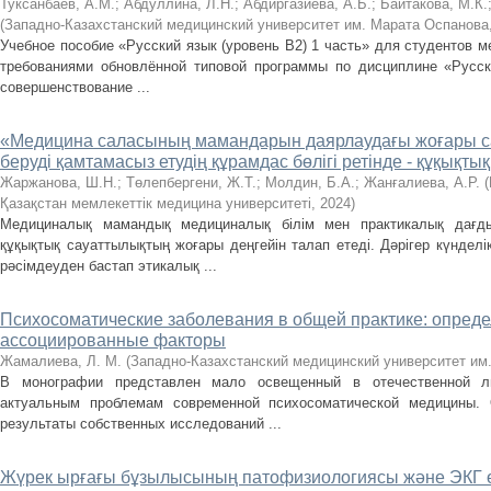
Туксанбаев, А.М.
;
Aбдуллинa, Л.Н.
;
Абдиргазиева, А.Б.
;
Бaйтaковa, М.К.
(
Западно-Казахстанский медицинский университет им. Марата Оспанова
Учебное пособие «Русский язык (уровень В2) 1 чaсть» для студентов м
требованиями обновлённой типовой программы по дисциплине «Русск
совершенствовaние ...
«Медицина саласының мамандарын даярлаудағы жоғары с
беруді қамтамасыз етудің құрамдас бөлігі ретінде - құқықтық
Жаржанова, Ш.Н.
;
Төлепбергени, Ж.Т.
;
Молдин, Б.А.
;
Жанғалиева, А.Р.
(
Қазақстан мемлекеттік медицина университеті
,
2024
)
Медициналық мамандық медициналық білім мен практикалық дағд
құқықтық сауаттылықтың жоғары деңгейін талап етеді. Дәрігер күндел
рәсімдеуден бастап этикалық ...
Психосоматические заболевания в общей практике: опреде
ассоциированные факторы
Жамалиева, Л. М.
(
Западно-Казахстанский медицинский университет им
В монографии представлен мало освещенный в отечественной ли
актуальным проблемам современной психосоматической медицины.
результаты собственных исследований ...
Жүрек ырғағы бұзылысының патофизиологиясы және ЭКГ ө