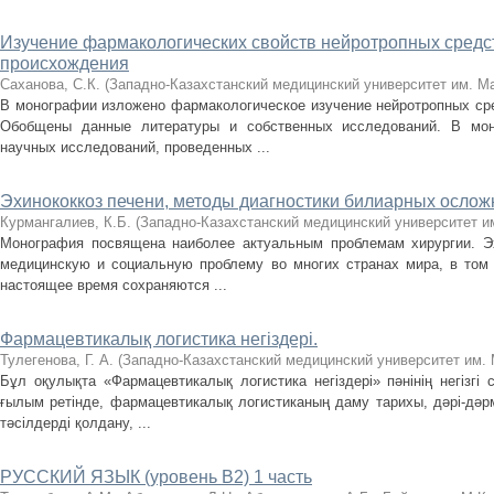
Изучение фармакологических свойств нейротропных средс
происхождения
Саханова, С.К.
(
Западно-Казахстанский медицинский университет им. М
В монографии изложено фармакологическое изучение нейротропных сре
Обобщены данные литературы и собственных исследований. В мон
научных исследований, проведенных ...
Эхинококкоз печени, методы диагностики билиарных осло
Курмангалиев, К.Б.
(
Западно-Казахстанский медицинский университет и
Монография посвящена наиболее актуальным проблемам хирургии. Эх
медицинскую и социальную проблему во многих странах мира, в том 
настоящее время сохраняются ...
Фармацевтикалық логистика негіздері.
Тулегенова, Г. А.
(
Западно-Казахстанский медицинский университет им.
Бұл оқулықта «Фармацевтикалық логистика негіздері» пәнінің негізгі 
ғылым ретінде, фармацевтикалық логистиканың даму тарихы, дәрі-дә
тәсілдерді қолдану, ...
РУССКИЙ ЯЗЫК (уровень В2) 1 чaсть