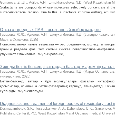
Gumarova, Zh.Zh.
;
Adilov, A.N.
;
Ermukhanbetova, N.D.
(
West Kazakhstan Ma
Surfactants are compounds whose molecules selectively concentrate at the 
surface/interfacial tension. Due to this, surfactants improve wetting, emuls
...
Отказ от вредных ПАВ – осознанный выбор каждого
Гумарова, Ж.Ж.
;
Адилов, А.Н.
;
Ермуханбетова, Н.Д.
(
Западно-Казахстан
Марата Оспанова
,
2025
)
Поверхностно-активные вещества — это соединения, молекулы которы
границе раздела фаз, тем самым снижая поверхностное/межфазное
улучшают смачивание, эмульгирование, ...
Зиянды беттік-белсенді заттардан бас тарту-әркімнің сана
Гумарова, Ж.Ж.
;
Адилов, А.Н.
;
Ермуханбетова, Н.Д.
(
Марат Оспанов аты
университеті
,
2025
)
Беттік-белсенді заттар - бұл молекулалары фазалық интерфейс
қосылыстар, осылайша беттік/фазааралық кернеуді төмендетеді. Осыны
сулануды, эмульсиялауды, ...
Diagnostics and treatment of foreign bodies of respiratory tract i
Dosmagambetov, S.P.
;
Tussupkaliyev, A.B.
;
Dzhenalaev, B.K.
;
Sarsenova, V
Publishing Center (EPC), West Kazakhstan Marat Ospanov medical Universi