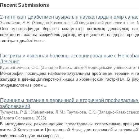
Recent Submissions
2-типті қант диабетімен ауыратын науқастардың өмір сапас
Зиналиева, А.Н.
(
Западно-Казахстанский медицинский университет им. 
Осы монографияда берілген мәліметтер қоғамдық денсаулық сақт
психология, жалпы тәжірибелік дәрігер, нутрициология пәндерін тереңде
типті қант диабетімен ...
Гастриты и язвенная болезнь, ассоциированные с Нelicobact
Лечение
Курмангалиева, С.С.
(
Западно-Казахстанский медицинский университет 
Монография посвящена наиболее актуальным проблемам терапии и гас
желудка и двенадцатиперстной кишки и хроническим гастритам. В ра
эпидемиологии и роли ...
Принципы питания в первичной и вторичной профилактике
заболеваний
Тулеуова, Р.Ш.
;
Жамалиева, Л.М.
;
Таутанова, С.К.
(
Западно-Казахстанск
Марата Оспанова
,
2025
)
В методических рекомендациях представлены современные принцип
жителей Казахстана и Центральной Азии, для первичной и вторичной
заболеваний с учетом мировых ...