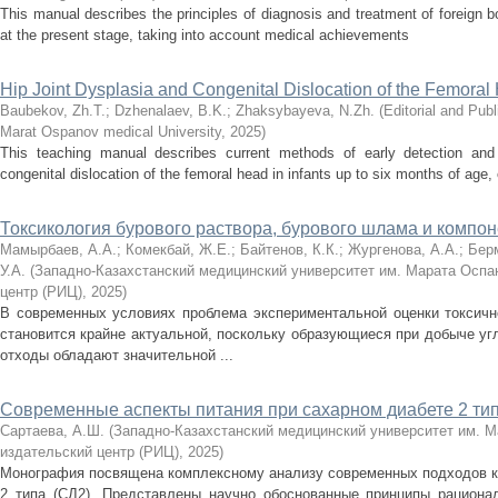
This manual describes the principles of diagnosis and treatment of foreign bod
at the present stage, taking into account medical achievements
Hip Joint Dysplasia and Congenital Dislocation of the Femoral
Baubekov, Zh.T.
;
Dzhenalaev, B.K.
;
Zhaksybayeva, N.Zh.
(
Editorial and Pu
Marat Ospanov medical University
,
2025
)
This teaching manual describes current methods of early detection and 
congenital dislocation of the femoral head in infants up to six months of age
Токсикология бурового раствора, бурового шлама и компон
Мамырбаев, А.А.
;
Комекбай, Ж.Е.
;
Байтенов, К.К.
;
Жургенова, А.А.
;
Берм
У.А.
(
Западно-Казахстанский медицинский университет им. Марата Оспа
центр (РИЦ)
,
2025
)
В современных условиях проблема экспериментальной оценки токсично
становится крайне актуальной, поскольку образующиеся при добыче у
отходы обладают значительной ...
Современные аспекты питания при сахарном диабете 2 ти
Сартаева, А.Ш.
(
Западно-Казахстанский медицинский университет им. М
издательский центр (РИЦ)
,
2025
)
Монография посвящена комплексному анализу современных подходов к 
2 типа (СД2). Представлены научно обоснованные принципы рациона