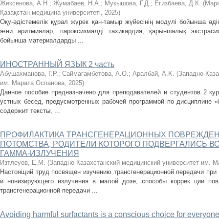
Жексенова, А.Н.
;
Жумабаев, Н.А.
;
Мукышова, Г.Д.
;
Егизбаева, Д.К.
(
Мара
Қазақстан медицина университеті
,
2025
)
Оқу-әдістемелік құрал жүрек қан-тамыр жүйесінің модулі бойынша әді
яғни аритмиялар, пароксизмалді тахикардия, қарыншалық экстрасис
бойынша материалдарды ...
ИНОСТРАННЫЙ ЯЗЫК 2 часть
Абушахманова, Г.Р.
;
Саймагамбетова, А.O.
;
Аралбай, А.K.
(
Западно-Каза
им. Марата Оспанова
,
2025
)
Данное пособие предназначено для преподавателей и студентов 2 кур
устных бесед, предусмотренных рабочей программой по дисциплине «
содержит тексты, ...
ПРОФИЛАКТИКА ТРАНСГЕНЕРАЦИОННЫХ ПОВРЕЖДЕН
ПОТОМСТВА, РОДИТЕЛИ КОТОРОГО ПОДВЕРГАЛИСЬ В
ГАММА-ИЗЛУЧЕНИЯ
Изтлеуов, Е.М.
(
Западно-Казахстанский медицинский университет им. М
Настоящий труд посвящен изучению трансгенерационной передачи при 
и нонизирующего излучения в малой дозе, способы коррек ции по
трансгенерационной передачи ...
Avoiding harmful surfactants is a conscious choice for everyon