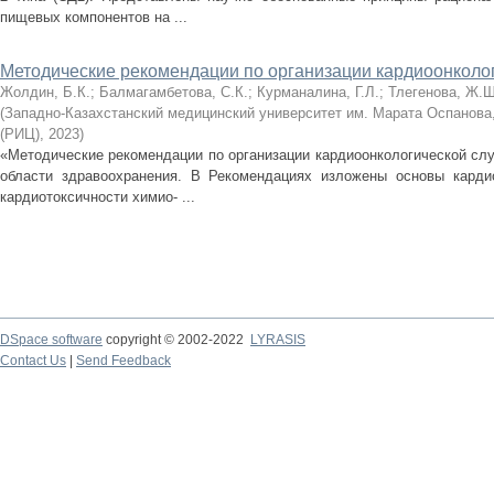
пищевых компонентов на ...
Методические рекомендации по организации кардиоонколо
Жолдин, Б.К.
;
Балмагамбетова, С.К.
;
Курманалина, Г.Л.
;
Тлегенова, Ж.Ш
(
Западно-Казахстанский медицинский университет им. Марата Оспанова
(РИЦ)
,
2023
)
«Методические рекомендации по организации кардиоонкологической сл
области здравоохранения. В Рекомендациях изложены основы кардио
кардиотоксичности химио- ...
DSpace software
copyright © 2002-2022
LYRASIS
Contact Us
|
Send Feedback