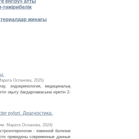
е енгізу» атты
тәжірибелік
атериалдар жинағы
ы.
Марата Оспанова
,
2025
)
ау, эндокринология, медициналық
тіп оқыту бағдарламасына кіретін 2-
er рylori. Диагностика.
им. Марата Оспанова
,
2024
)
троэнтерологии - язвенной болезни
боте приведены современные данные