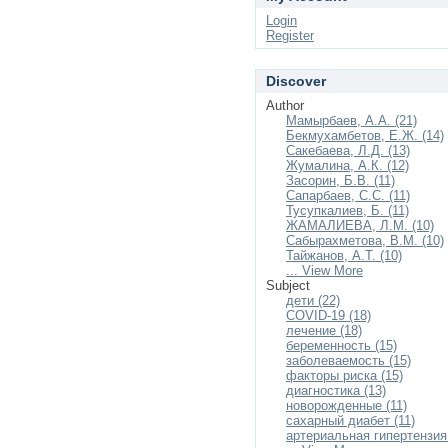
Login
Register
Discover
Author
Мамырбаев, А.А. (21)
Бекмухамбетов, Е.Ж. (14)
Сакебаева, Л.Д. (13)
Жумалина, А.К. (12)
Засорин, Б.В. (11)
Сапарбаев, С.С. (11)
Тусупкалиев, Б. (11)
ЖАМАЛИЕВА, Л.М. (10)
Сабырахметова, В.М. (10)
Тайжанов, А.Т. (10)
... View More
Subject
дети (22)
COVID-19 (18)
лечение (18)
беременность (15)
заболеваемость (15)
факторы риска (15)
диагностика (13)
новорожденные (11)
сахарный диабет (11)
артериальная гипертензия 