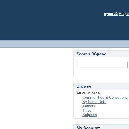
русский
Engli
Search DSpace
Browse
All of DSpace
Communities & Collections
By Issue Date
Authors
Titles
Subjects
My Account