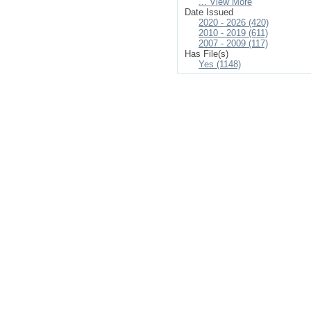
... View More
Date Issued
2020 - 2026 (420)
2010 - 2019 (611)
2007 - 2009 (117)
Has File(s)
Yes (1148)