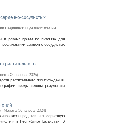
 сердечно-сосудистых
ий медицинский университет им.
ы и рекомендации по питанию для
 профилактики сердечно-сосудистых
тв растительного
арата Оспанова
,
2025
)
дств растительного происхождения.
ографии представлены результаты
жнений
м. Марата Оспанова
,
2024
)
инококкоз представляет серьезную
числе и в Республике Казахстан. В