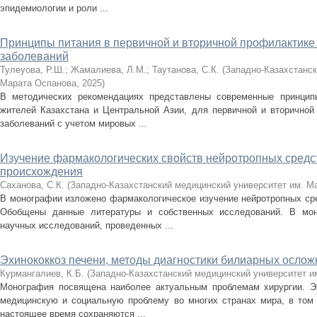
эпидемиологии и роли ...
Принципы питания в первичной и вторичной профилактике
заболеваний
Тулеуова, Р.Ш.
;
Жамалиева, Л.М.
;
Таутанова, С.К.
(
Западно-Казахстанск
Марата Оспанова
,
2025
)
В методических рекомендациях представлены современные принцип
жителей Казахстана и Центральной Азии, для первичной и вторичной
заболеваний с учетом мировых ...
Изучение фармакологических свойств нейротропных средс
происхождения
Саханова, С.К.
(
Западно-Казахстанский медицинский университет им. М
В монографии изложено фармакологическое изучение нейротропных сре
Обобщены данные литературы и собственных исследований. В мон
научных исследований, проведенных ...
Эхинококкоз печени, методы диагностики билиарных осло
Курмангалиев, К.Б.
(
Западно-Казахстанский медицинский университет и
Монография посвящена наиболее актуальным проблемам хирургии. Эх
медицинскую и социальную проблему во многих странах мира, в том 
настоящее время сохраняются ...