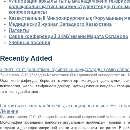
«Инновация арқылы ғылымға қадам және тәжірибег
халықаралық қатысымымен студенттердің ғылыми-
конференциясы
Қазақстанның II Микрохирургиялық Форумының м
Медицинский журнал Западного Казахстана
Патенты
Серия конференций ЗКМУ имени Марата Оспанова
Учебные пособия
Recently Added
2-типті қант диабетімен ауыратын науқастардың өмір сапас
Зиналиева, А.Н.
(
Западно-Казахстанский медицинский университет им. 
Осы монографияда берілген мәліметтер қоғамдық денсаулық сақт
психология, жалпы тәжірибелік дәрігер, нутрициология пәндерін тереңде
типті қант диабетімен ...
Гастриты и язвенная болезнь, ассоциированные с Нelicobact
Лечение
Курмангалиева, С.С.
(
Западно-Казахстанский медицинский университет 
Монография посвящена наиболее актуальным проблемам терапии и гас
желудка и двенадцатиперстной кишки и хроническим гастритам. В ра