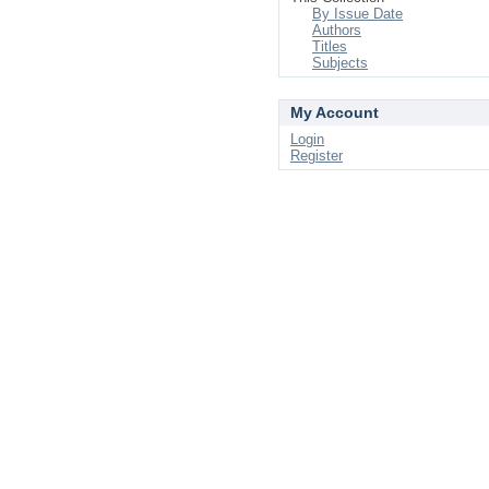
By Issue Date
Authors
Titles
Subjects
My Account
Login
Register