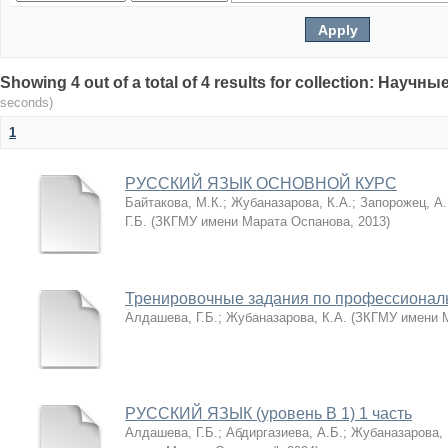
Showing 4 out of a total of 4 results for collection: Нау
seconds)
1
РУССКИЙ ЯЗЫК ОСНОВНОЙ КУРС
Байтакова, М.К.
;
Жубаназарова, К.А.
;
Запорожец, А.
Г.Б.
(
ЗКГМУ имени Марата Оспанова
,
2013
)
Тренировочные задания по профессиональ
Алдашева, Г.Б.
;
Жубаназарова, К.А.
(
ЗКГМУ имени 
РУССКИЙ ЯЗЫК (уровень В 1) 1 часть
Алдашева, Г.Б.
;
Абдиргазиева, А.Б.
;
Жубаназарова, 