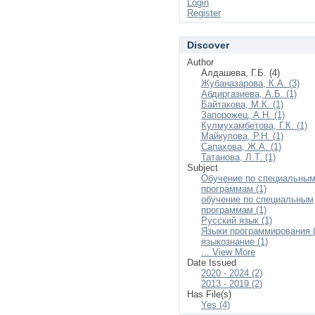
Login
Register
Discover
Author
Алдашева, Г.Б. (4)
Жубаназарова, К.А. (3)
Абдиргазиева, А.Б. (1)
Байтакова, М.К. (1)
Запорожец, А.Н. (1)
Кулмухамбетова, Г.К. (1)
Майкупова, Р.Н. (1)
Сапахова, Ж.А. (1)
Татанова, Л.Т. (1)
Subject
Обучение по специальны
программам (1)
обучение по специальным
программам (1)
Русский язык (1)
Языки программирования (
языкознание (1)
... View More
Date Issued
2020 - 2024 (2)
2013 - 2019 (2)
Has File(s)
Yes (4)