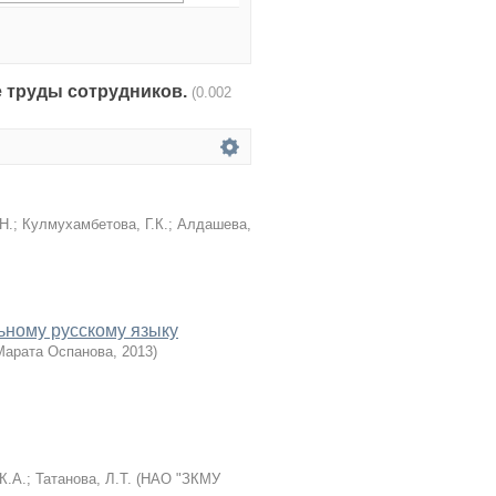
чные труды сотрудников.
(0.002
Н.
;
Кулмухамбетова, Г.К.
;
Алдашева,
ному русскому языку
Марата Оспанова
,
2013
)
К.А.
;
Татанова, Л.Т.
(
НАО "ЗКМУ