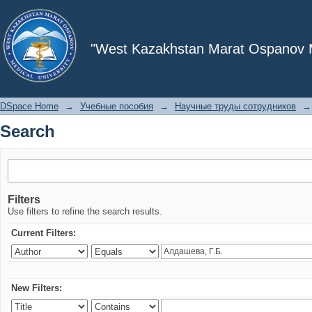
Search
"West Kazakhstan Marat Ospanov Me
DSpace Home
→
Учебные пособия
→
Научные труды сотрудников
→
Search
Filters
Use filters to refine the search results.
Current Filters:
New Filters: