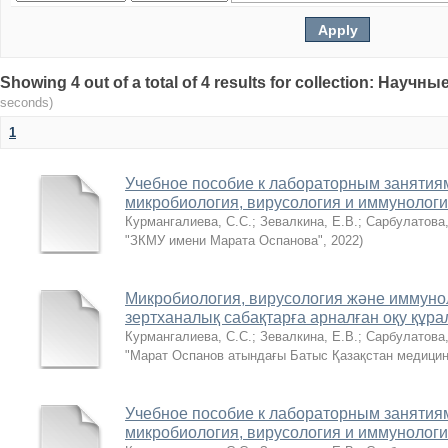
Showing 4 out of a total of 4 results for collection: Нау
seconds)
1
Учебное пособие к лaборaторным зaнятия
микробиология, вирусология и иммунолог
Курмaнгaлиевa, С.С.
;
Зевaлкина, Е.В.
;
Сарбулатова,
"ЗКМУ имени Марата Оспанова"
,
2022
)
Микробиология, вирусология және иммуно
зертханалық сабақтарға арналған оқу құр
Курмангалиева, С.С.
;
Зевалкина, Е.В.
;
Сарбулатова,
"Марат Оспанов атындағы Батыс Қазақстан медицин
Учебное пособие к лaборaторным зaнятия
микробиология, вирусология и иммунолог