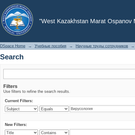
Search
"West Kazakhstan Marat Ospanov Me
DSpace Home
→
Учебные пособия
→
Научные труды сотрудников
→
Search
Filters
Use filters to refine the search results.
Current Filters:
New Filters: