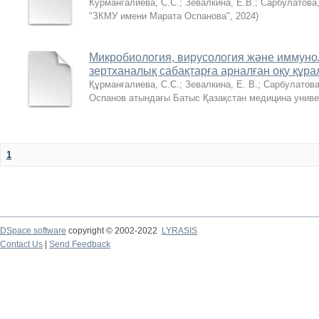
Курмaнгaлиевa, С.С.
;
Зевaлкинa, Е.В.
;
Сарбулатова,
"ЗКМУ имени Марата Оспанова"
,
2024
)
Микробиология, вирусология және иммуно
зертханалық сабақтарға арналған оқу құр
Құрманғалиева, С.С.
;
Зевалкина, Е. В.
;
Сарбулатова
Оспанов атындағы Батыс Қазақстан медицина униве
1
DSpace software
copyright © 2002-2022
LYRASIS
Contact Us
|
Send Feedback