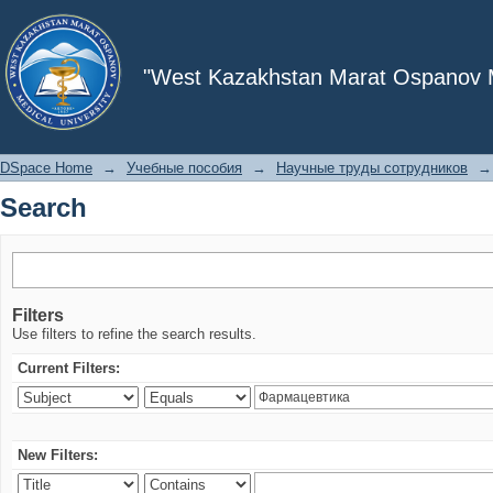
Search
"West Kazakhstan Marat Ospanov Me
DSpace Home
→
Учебные пособия
→
Научные труды сотрудников
→
Search
Filters
Use filters to refine the search results.
Current Filters:
New Filters: