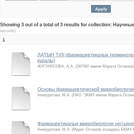
Showing 3 out of a total of 3 results for collection: Нау
seconds)
1
ЛАТЫН ТІЛІ (фармацевтикалық терминолог
құралы)
ЖУГУНУСОВА, А.А.
(
ЗКГМУ имени Марата Оспанов
Основы фармацевтической микробиологи
Ажмуратова, М.А.
(
НАО "ЗКМУ имени Марата Оспан
Фармацевтикалық микробиология негіздер
Ажмуратова, М.А.
(
Марат Оспанов атындағы БҚМУ 